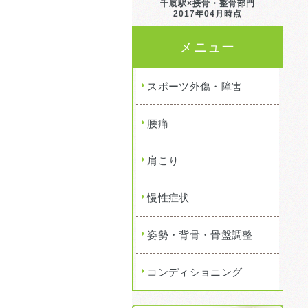
千厩駅×接骨・整骨部門
2017年04月時点
メニュー
スポーツ外傷・障害
腰痛
肩こり
慢性症状
姿勢・背骨・骨盤調整
コンディショニング