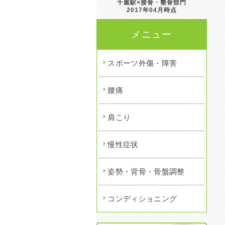
千厩駅×接骨・整骨部門
2017年04月時点
メニュー
スポーツ外傷・障害
腰痛
肩こり
慢性症状
姿勢・背骨・骨盤調整
コンディショニング