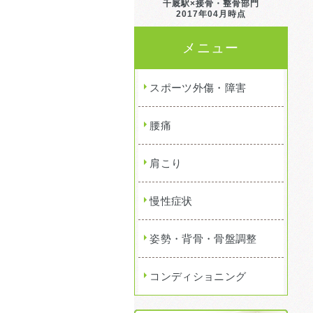
千厩駅×接骨・整骨部門
2017年04月時点
メニュー
スポーツ外傷・障害
腰痛
肩こり
慢性症状
姿勢・背骨・骨盤調整
コンディショニング